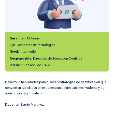
Duración:
12 horas
Eje:
Competencia tecnológica
Nivel:
Intermedio
Responsable:
Dirección de Educación Continua
Inicio
Inicio:
15 de abril de 2026
Nosotros
Soporte DEC
AVANZA 360
Desarrollo habilidades para diseñar estrategias de gamificación que
Noticias
convierten tus clases en experiencias dinámicas, motivadoras y de
aprendizaje significativo.
Lineamientos
Docente:
Sergio Martínez