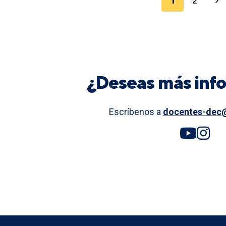
1
2
¿Deseas más inf
Escríbenos a
docentes-dec