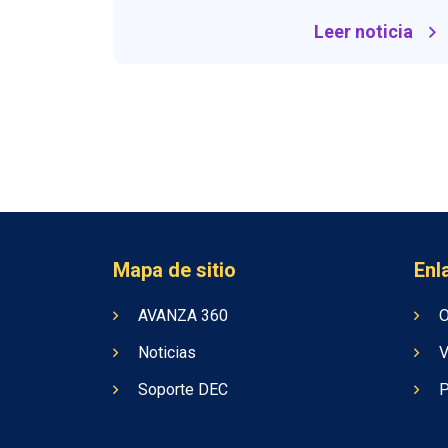
Leer noticia
Mapa de sitio
Enl
AVANZA 360
O
Noticias
V
Soporte DEC
P