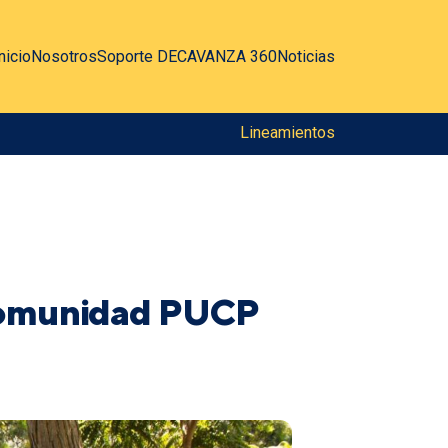
nicio
Nosotros
Soporte DEC
AVANZA 360
Noticias
Lineamientos
 comunidad PUCP