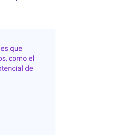
des que
os, como el
otencial de