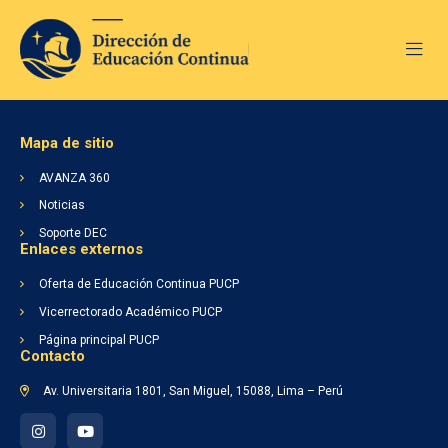
Mapa de sitio
AVANZA 360
Noticias
Soporte DEC
Enlaces externos
Inicio
Nosotros
Oferta de Educación Continua PUCP
Soporte DEC
Vicerrectorado Académico PUCP
AVANZA 360
Página principal PUCP
Noticias
Contacto
Av. Universitaria 1801, San Miguel, 15088, Lima – Perú
Lineamientos