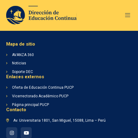
Mapa de sitio
AVANZA 360
Noticias
Soporte DEC
Enlaces externos
Inicio
Nosotros
Oferta de Educación Continua PUCP
Soporte DEC
Vicerrectorado Académico PUCP
AVANZA 360
Página principal PUCP
Noticias
Contacto
Av. Universitaria 1801, San Miguel, 15088, Lima – Perú
Lineamientos