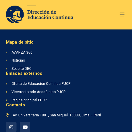
Mapa de sitio
AVANZA 360
Noticias
Soporte DEC
Enlaces externos
Inicio
Nosotros
Oferta de Educación Continua PUCP
Soporte DEC
Vicerrectorado Académico PUCP
AVANZA 360
Página principal PUCP
Noticias
Contacto
Av. Universitaria 1801, San Miguel, 15088, Lima – Perú
Lineamientos