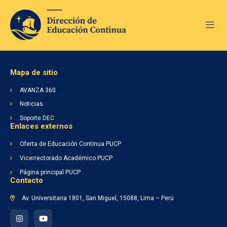
Mapa de sitio
AVANZA 360
Noticias
Soporte DEC
Enlaces externos
Inicio
Nosotros
Oferta de Educación Continua PUCP
Soporte DEC
Vicerrectorado Académico PUCP
AVANZA 360
Página principal PUCP
Noticias
Contacto
Av. Universitaria 1801, San Miguel, 15088, Lima – Perú
Lineamientos